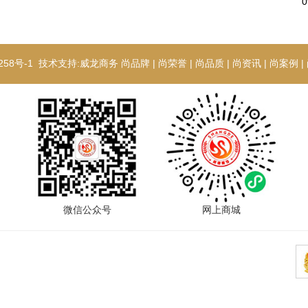
258号-1
技术支持:
威龙商务
尚品牌
|
尚荣誉
|
尚品质
|
尚资讯
|
尚案例
|
微信公众号
网上商城